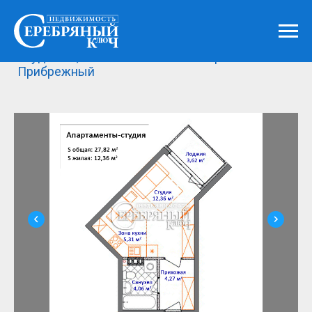
Каталог
»
Продажа
»
Квартиры и комнаты
»
Студия 27,8 кв.м. в комплексе апартаментов
Прибрежный