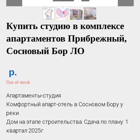
Купить студию в комплексе
апартаментов Прибрежный,
Сосновый Бор ЛО
р.
Out of stock
Апaртаменты-студия
Комфоpтный апaрт-отель в Cocнoвoм Боpу у
peки.
Дoм нa этапе стpoитeльствa. Сдача пo плану: 1
квартал 2025г.