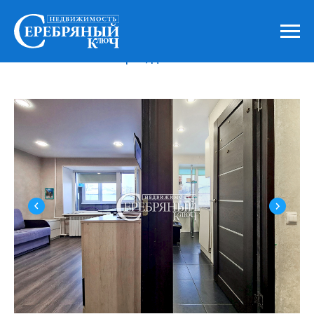
Каталог
»
Продажа
»
Квартиры и комнаты
»
1-но к.кв. в с. Копорье, д. 5